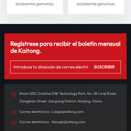
Li Auto Serie L: mejore
seguridad
accesorios genuinos.
accesorios genuinos.
su experiencia de
conducción
Regístrese para recibir el boletín mensual
de Kaitong.
Room 830, Creative D58 Technology Park, No. 58 Linqi Road,
Dongshan Street, Jiangning District, Nanjing, China.
Correo electrónico : Lisa@njkaitong.com
Correo electrónico : Keira@njkaitong.com