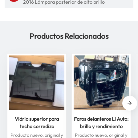
2016 Lámpara posterior de alto brillo
Productos Relacionados
Vidrio superior para
Faros delanteros Li Auto:
techo corredizo
brillo y rendimiento
delantero y trasero para
superiores para máxima
Producto nuevo, original y
Producto nuevo, original y