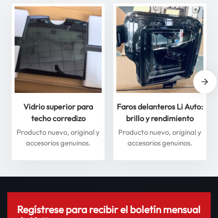
Vidrio superior para
Faros delanteros Li Auto:
techo corredizo
brillo y rendimiento
delantero y trasero para
superiores para máxima
Producto nuevo, original y
Producto nuevo, original y
Li Auto Serie L: mejore
seguridad
accesorios genuinos.
accesorios genuinos.
su experiencia de
conducción
Regístrese para recibir el boletín mensual