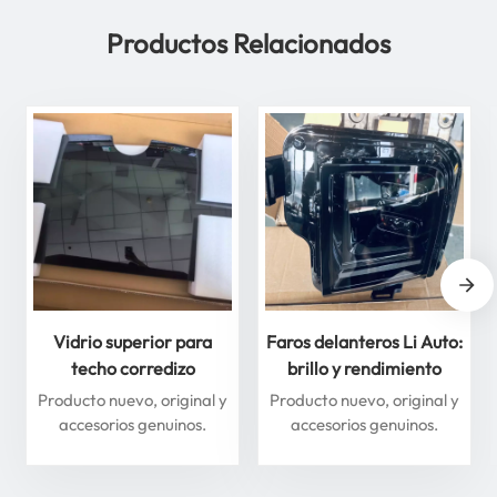
Productos Relacionados
Vidrio superior para
Faros delanteros Li Auto:
techo corredizo
brillo y rendimiento
delantero y trasero para
superiores para máxima
Producto nuevo, original y
Producto nuevo, original y
Li Auto Serie L: mejore
seguridad
accesorios genuinos.
accesorios genuinos.
su experiencia de
conducción