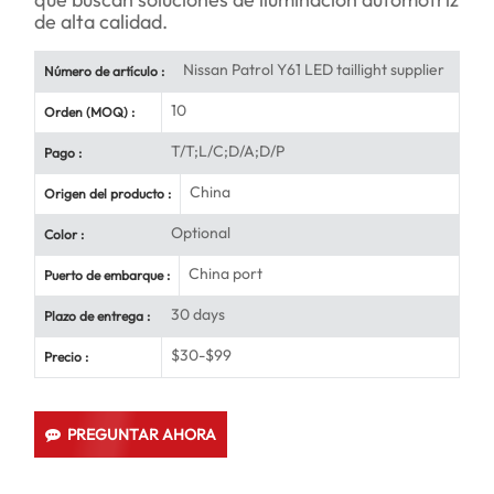
de alta calidad.
Nissan Patrol Y61 LED taillight supplier
Número de artículo :
10
Orden (MOQ) :
T/T;L/C;D/A;D/P
Pago :
China
Origen del producto :
Optional
Color :
China port
Puerto de embarque :
30 days
Plazo de entrega :
$30-$99
Precio :
PREGUNTAR AHORA