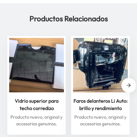
Productos Relacionados
Vidrio superior para
Faros delanteros Li Auto:
techo corredizo
brillo y rendimiento
delantero y trasero para
superiores para máxima
Producto nuevo, original y
Producto nuevo, original y
Li Auto Serie L: mejore
seguridad
accesorios genuinos.
accesorios genuinos.
su experiencia de