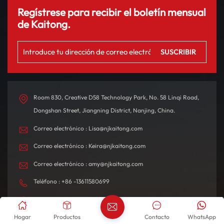
Regístrese para recibir el boletín mensual
de Kaitong.
Room 830, Creative D58 Technology Park, No. 58 Linqi Road,
Dongshan Street, Jiangning District, Nanjing, China.
Correo electrónico : Lisa@njkaitong.com
Correo electrónico : Keira@njkaitong.com
Correo electrónico : amy@njkaitong.com
Teléfono : +86 -13611580699
Whatsapp : +8613951966615
Hogar
Productos
Contacto
WhatsApp
Whatsapp : +8617354975889