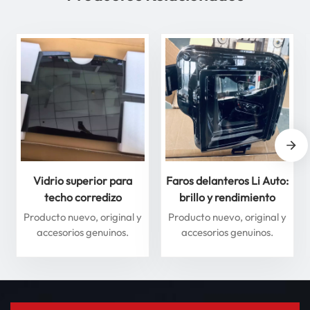
Vidrio superior para
Faros delanteros Li Auto:
techo corredizo
brillo y rendimiento
delantero y trasero para
superiores para máxima
Producto nuevo, original y
Producto nuevo, original y
Li Auto Serie L: mejore
seguridad
accesorios genuinos.
accesorios genuinos.
su experiencia de
conducción