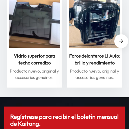
Vidrio superior para
Faros delanteros Li Auto:
techo corredizo
brillo y rendimiento
delantero y trasero para
superiores para máxima
Producto nuevo, original y
Producto nuevo, original y
Li Auto Serie L: mejore
seguridad
accesorios genuinos.
accesorios genuinos.
su experiencia de
conducción
Regístrese para recibir el boletín mensual
de Kaitong.