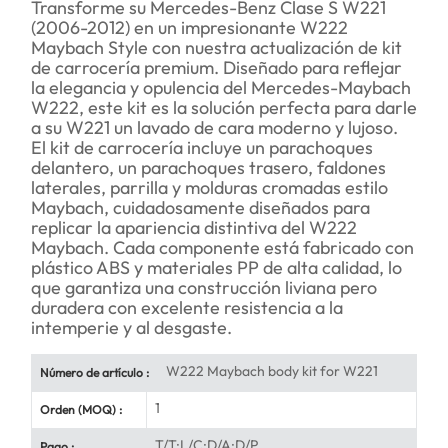
Transforme su Mercedes-Benz Clase S W221
(2006-2012) en un impresionante W222
Maybach Style con nuestra actualización de kit
de carrocería premium. Diseñado para reflejar
la elegancia y opulencia del Mercedes-Maybach
W222, este kit es la solución perfecta para darle
a su W221 un lavado de cara moderno y lujoso.
El kit de carrocería incluye un parachoques
delantero, un parachoques trasero, faldones
laterales, parrilla y molduras cromadas estilo
Maybach, cuidadosamente diseñados para
replicar la apariencia distintiva del W222
Maybach. Cada componente está fabricado con
plástico ABS y materiales PP de alta calidad, lo
que garantiza una construcción liviana pero
duradera con excelente resistencia a la
intemperie y al desgaste.
W222 Maybach body kit for W221
Número de artículo :
1
Orden (MOQ) :
T/T;L/C;D/A;D/P
Pago :