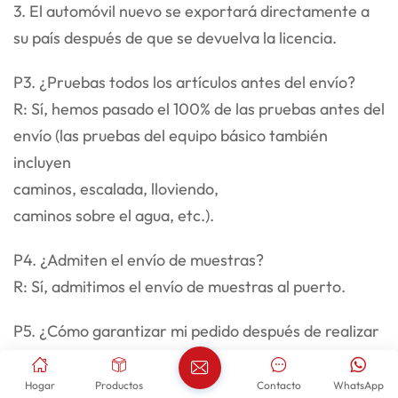
3. El automóvil nuevo se exportará directamente a
su país después de que se devuelva la licencia.
P3. ¿Pruebas todos los artículos antes del envío?
R: Sí, hemos pasado el 100% de las pruebas antes del
envío (las pruebas del equipo básico también
incluyen
caminos, escalada, lloviendo,
caminos sobre el agua, etc.).
P4. ¿Admiten el envío de muestras?
R: Sí, admitimos el envío de muestras al puerto.
P5. ¿Cómo garantizar mi pedido después de realizar
un pedido?
R: Realizaremos un seguimiento de su pedido y le
Hogar
Productos
Contacto
WhatsApp