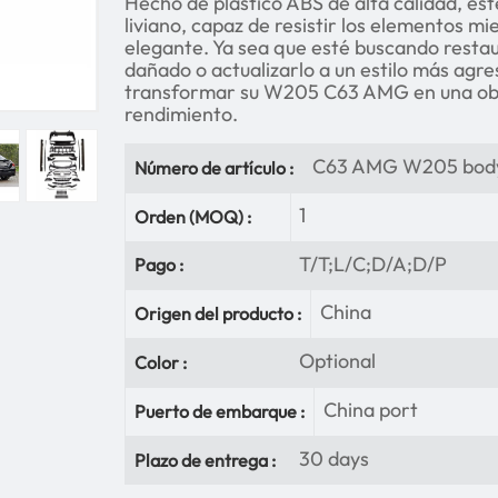
Hecho de plástico ABS de alta calidad, est
liviano, capaz de resistir los elementos m
elegante. Ya sea que esté buscando resta
dañado o actualizarlo a un estilo más agre
transformar su W205 C63 AMG en una obr
rendimiento.
C63 AMG W205 body
Número de artículo :
1
Orden (MOQ) :
T/T;L/C;D/A;D/P
Pago :
China
Origen del producto :
Optional
Color :
China port
Puerto de embarque :
30 days
Plazo de entrega :