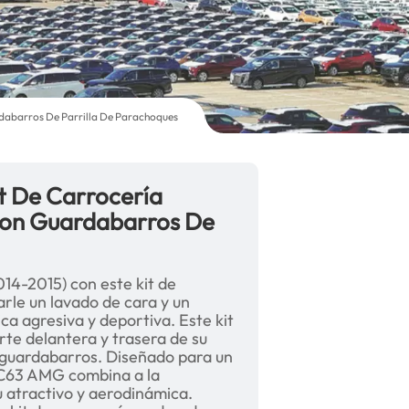
dabarros De Parrilla De Parachoques
 De Carrocería
 Con Guardabarros De
4-2015) con este kit de
rle un lavado de cara y un
ca agresiva y deportiva. Este kit
arte delantera y trasera de su
y guardabarros. Diseñado para un
a C63 AMG combina a la
 atractivo y aerodinámica.