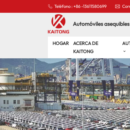
Teléfono : +86 -13611580699
Corr
Automóviles asequibles
HOGAR
ACERCA DE
AU
KAITONG