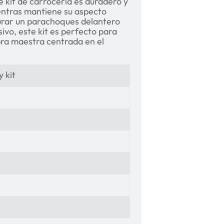
e kit de carrocería es duradero y
ientras mantiene su aspecto
urar un parachoques delantero
sivo, este kit es perfecto para
a maestra centrada en el
 kit