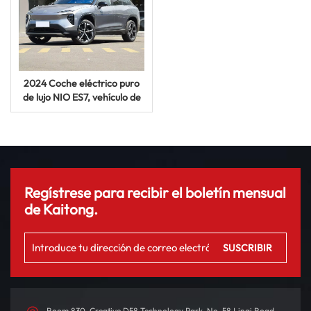
2024 Coche eléctrico puro
de lujo NIO ES7, vehículo de
nueva energía de 620km,
coche UV automático
Regístrese para recibir el boletín mensual
de Kaitong.
Room 830, Creative D58 Technology Park, No. 58 Linqi Road,