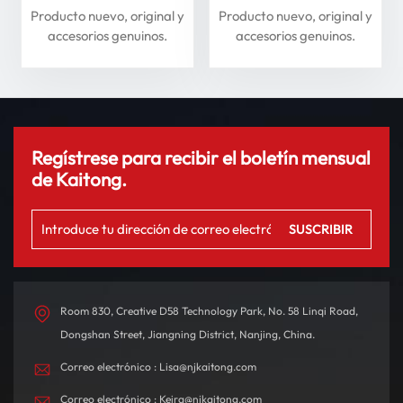
delantero y trasero para
superiores para máxima
Producto nuevo, original y
Producto nuevo, original y
Li Auto Serie L: mejore
seguridad
accesorios genuinos.
accesorios genuinos.
su experiencia de
conducción
Regístrese para recibir el boletín mensual
de Kaitong.
Room 830, Creative D58 Technology Park, No. 58 Linqi Road,
Dongshan Street, Jiangning District, Nanjing, China.
Correo electrónico : Lisa@njkaitong.com
Correo electrónico : Keira@njkaitong.com