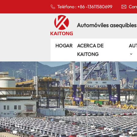
Teléfono : +86 -13611580699
Corr
Automóviles asequibles
HOGAR
ACERCA DE
AU
KAITONG