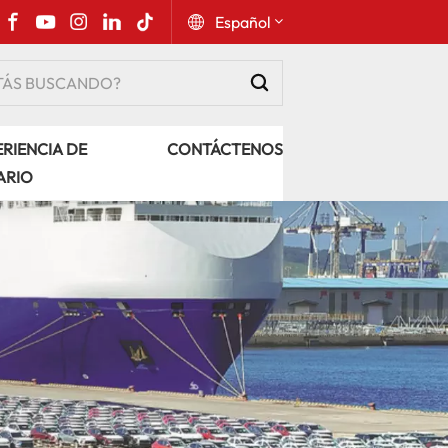
Español
English
RIENCIA DE
CONTÁCTENOS
Русский
ARIO
Español
Português
عربي
kiswahili