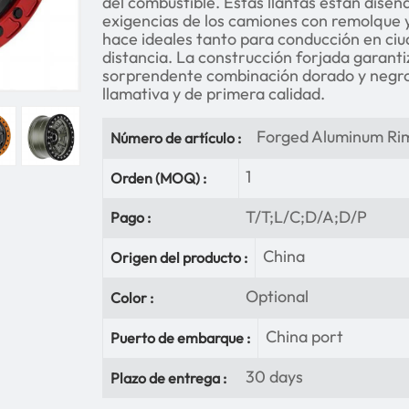
del combustible. Estas llantas están diseñ
exigencias de los camiones con remolque y
hace ideales tanto para conducción en ciu
distancia. La construcción forjada garanti
sorprendente combinación dorado y negro
llamativa y de primera calidad.
Forged Aluminum Ri
Número de artículo :
1
Orden (MOQ) :
T/T;L/C;D/A;D/P
Pago :
China
Origen del producto :
Optional
Color :
China port
Puerto de embarque :
30 days
Plazo de entrega :