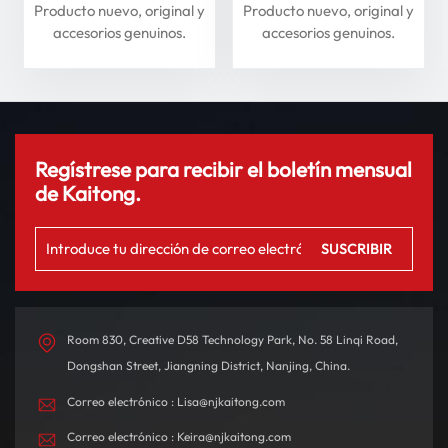
delantero y trasero para
superiores para máxima
Producto nuevo, original y
Producto nuevo, original y
Li Auto Serie L: mejore
seguridad
accesorios genuinos.
accesorios genuinos.
su experiencia de
conducción
Regístrese para recibir el boletín mensual
de Kaitong.
Room 830, Creative D58 Technology Park, No. 58 Linqi Road,
Dongshan Street, Jiangning District, Nanjing, China.
Correo electrónico : Lisa@njkaitong.com
Correo electrónico : Keira@njkaitong.com