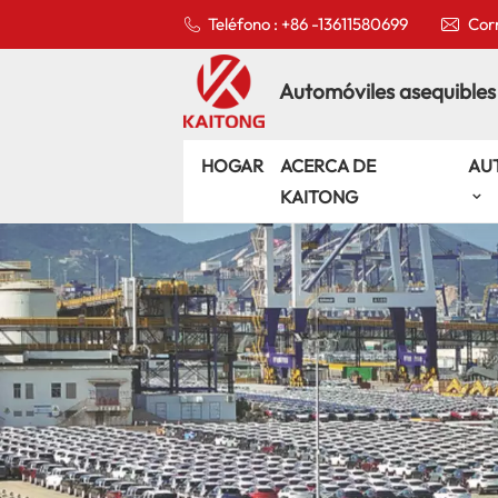
Teléfono : +86 -13611580699
Corr
Automóviles asequibles
HOGAR
ACERCA DE
AU
KAITONG