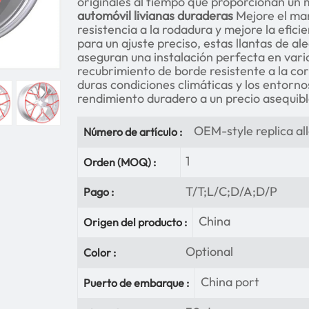
originales al tiempo que proporcionan un 
automóvil livianas duraderas
Mejore el man
resistencia a la rodadura y mejore la efic
para un ajuste preciso, estas llantas de al
aseguran una instalación perfecta en var
recubrimiento de borde resistente a la cor
duras condiciones climáticas y los entorn
rendimiento duradero a un precio asequibl
OEM-style replica al
Número de artículo :
1
Orden (MOQ) :
T/T;L/C;D/A;D/P
Pago :
China
Origen del producto :
Optional
Color :
China port
Puerto de embarque :