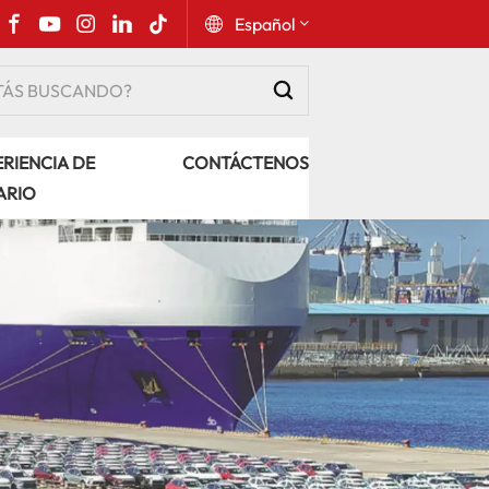
Español
English
RIENCIA DE
CONTÁCTENOS
Русский
ARIO
Español
Português
عربي
kiswahili