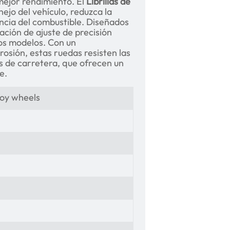
mejor rendimiento. El
Librillas de
ejo del vehículo, reduzca la
iencia del combustible. Diseñados
eación de ajuste de precisión
ios modelos. Con un
rosión, estas ruedas resisten las
os de carretera, que ofrecen un
e.
loy wheels