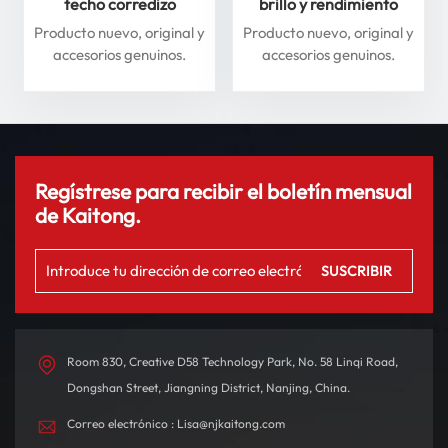
techo corredizo
brillo y rendimiento
delantero y trasero para
superiores para máxima
Producto nuevo, original y
Producto nuevo, original y
Li Auto Serie L: mejore
seguridad
accesorios genuinos.
accesorios genuinos.
su experiencia de
conducción
Regístrese para recibir el boletín mensual
de Kaitong.
Room 830, Creative D58 Technology Park, No. 58 Linqi Road,
Dongshan Street, Jiangning District, Nanjing, China.
Correo electrónico : Lisa@njkaitong.com