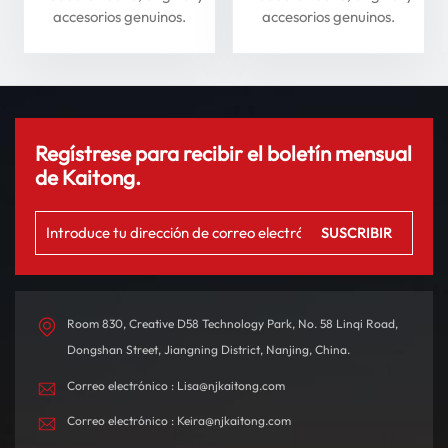
Li Auto Serie L: mejore
seguridad
accesorios genuinos.
accesorios genuinos.
su experiencia de
conducción
Regístrese para recibir el boletín mensual
de Kaitong.
Room 830, Creative D58 Technology Park, No. 58 Linqi Road,
Dongshan Street, Jiangning District, Nanjing, China.
Correo electrónico : Lisa@njkaitong.com
Correo electrónico : Keira@njkaitong.com