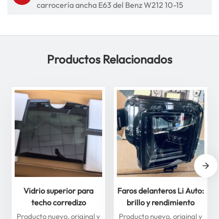
carrocería ancha E63 del Benz W212 10-15
Productos Relacionados
Vidrio superior para
Faros delanteros Li Auto:
techo corredizo
brillo y rendimiento
delantero y trasero para
superiores para máxima
Producto nuevo, original y
Producto nuevo, original y