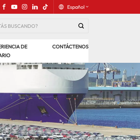
Español
English
RIENCIA DE
CONTÁCTENOS
Русский
ARIO
Español
Português
عربي
kiswahili