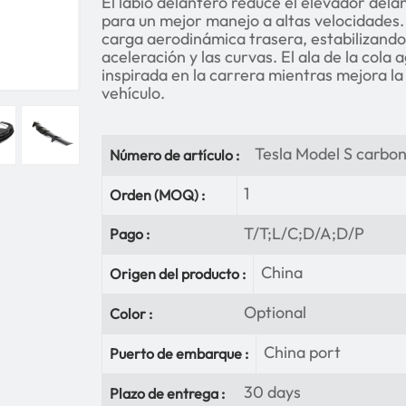
El labio delantero reduce el elevador delan
para un mejor manejo a altas velocidades. 
carga aerodinámica trasera, estabilizando 
aceleración y las curvas. El ala de la cola
inspirada en la carrera mientras mejora l
vehículo.
Tesla Model S carbon
Número de artículo :
1
Orden (MOQ) :
T/T;L/C;D/A;D/P
Pago :
China
Origen del producto :
Optional
Color :
China port
Puerto de embarque :
30 days
Plazo de entrega :