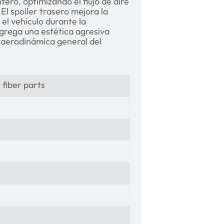
tero, optimizando el flujo de aire
El spoiler trasero mejora la
el vehículo durante la
 agrega una estética agresiva
a aerodinámica general del
 fiber parts