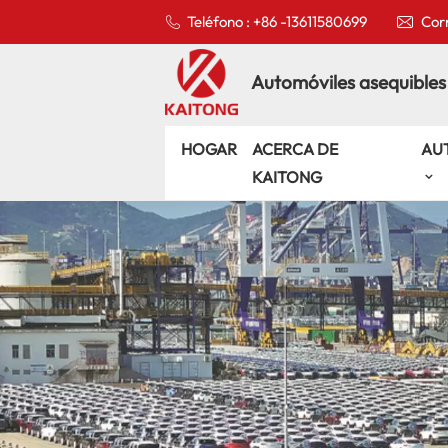
Teléfono : +86 -13611580699
Corr
Automóviles asequibles
HOGAR
ACERCA DE
AU
KAITONG