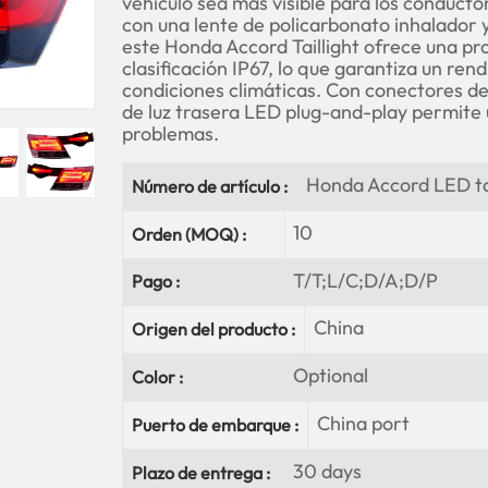
vehículo sea más visible para los conducto
con una lente de policarbonato inhalador
este Honda Accord Taillight ofrece una p
clasificación IP67, lo que garantiza un re
condiciones climáticas. Con conectores de 
de luz trasera LED plug-and-play permite u
problemas.
Honda Accord LED tai
Número de artículo :
10
Orden (MOQ) :
T/T;L/C;D/A;D/P
Pago :
China
Origen del producto :
Optional
Color :
China port
Puerto de embarque :
30 days
Plazo de entrega :