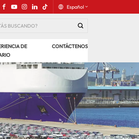
Español
English
RIENCIA DE
CONTÁCTENOS
Русский
ARIO
Español
Português
عربي
kiswahili