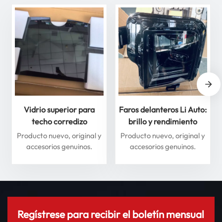
Vidrio superior para
Faros delanteros Li Auto:
techo corredizo
brillo y rendimiento
delantero y trasero para
superiores para máxima
Producto nuevo, original y
Producto nuevo, original y
Li Auto Serie L: mejore
seguridad
accesorios genuinos.
accesorios genuinos.
su experiencia de
conducción
Regístrese para recibir el boletín mensual