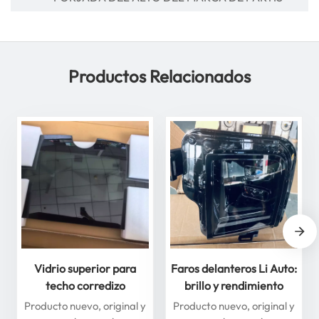
Productos Relacionados
Vidrio superior para
Faros delanteros Li Auto:
techo corredizo
brillo y rendimiento
delantero y trasero para
superiores para máxima
Producto nuevo, original y
Producto nuevo, original y