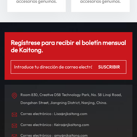
Li Auto Serie L: mejore
seguridad
accesorios genuinos.
accesorios genuinos.
su experiencia de
conducción
Regístrese para recibir el boletín mensual
de Kaitong.
Room 830, Creative D58 Technology Park, No. 58 Linqi Road,
Dongshan Street, Jiangning District, Nanjing, China.
Correo electrónico : Lisa@njkaitong.com
Correo electrónico : Keira@njkaitong.com
Correo electrónico : amy@njkaitong.com