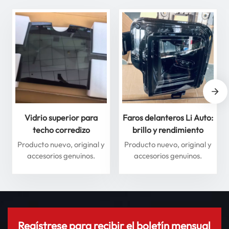
Vidrio superior para
Faros delanteros Li Auto:
techo corredizo
brillo y rendimiento
delantero y trasero para
superiores para máxima
Producto nuevo, original y
Producto nuevo, original y
Li Auto Serie L: mejore
seguridad
accesorios genuinos.
accesorios genuinos.
su experiencia de
conducción
Regístrese para recibir el boletín mensual