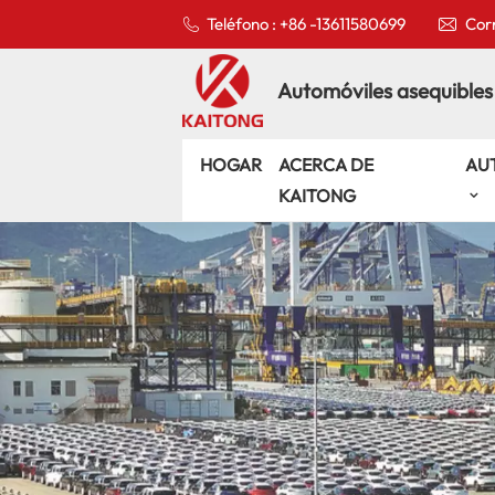
Teléfono : +86 -13611580699
Corr
Automóviles asequibles
HOGAR
ACERCA DE
AU
KAITONG