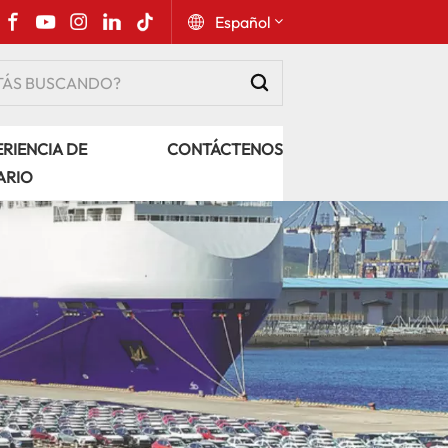
Español
English
RIENCIA DE
CONTÁCTENOS
Русский
ARIO
Español
Português
عربي
kiswahili