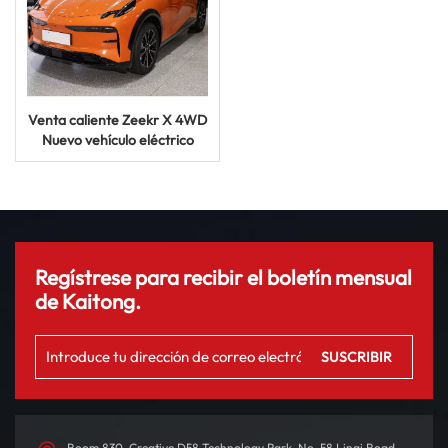
Venta caliente Zeekr X 4WD
Nuevo vehículo eléctrico
100kwh 4 puertas Coche
usado eléctrico de 5 asientos
Regístrese para recibir el boletín mensual
de Kaitong.
Room 830, Creative D58 Technology Park, No. 58 Linqi Road,