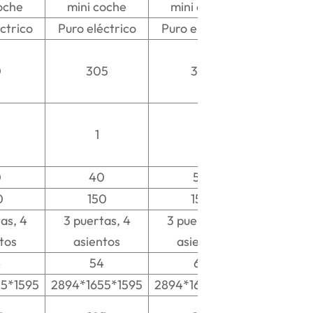
oche
mini coche
mini coche
ctrico
Puro eléctrico
Puro eléctrico
0
305
301
1
1
0
40
50
0
150
150
as, 4
3 puertas, 4
3 puertas, 4
tos
asientos
asientos
4
54
68
5*1595
2894*1655*1595
2894*1655*1595