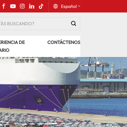
Español
English
RIENCIA DE
CONTÁCTENOS
Русский
ARIO
Español
Português
عربي
kiswahili