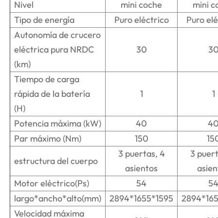
Nivel
mini coche
mini c
Tipo de energía
Puro eléctrico
Puro elé
Autonomía de crucero
eléctrica pura NRDC
30
3
(km)
Tiempo de carga
rápida de la batería
1
1
(H)
Potencia máxima (kW)
40
4
Par máximo (Nm)
150
15
3 puertas, 4
3 puert
estructura del cuerpo
asientos
asien
Motor eléctrico(Ps)
54
5
largo*ancho*alto(mm)
2894*1655*1595
2894*165
Velocidad máxima