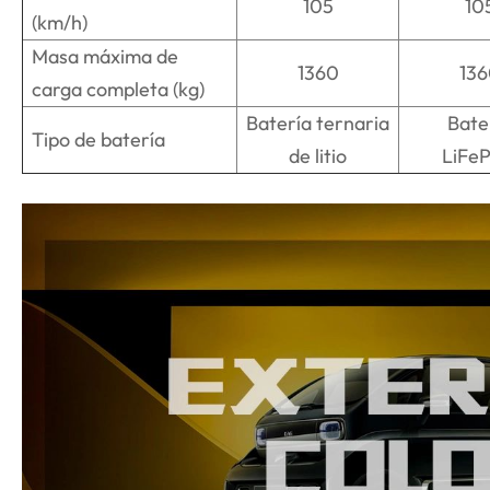
105
10
(km/h)
Masa máxima de
1360
13
carga completa (kg)
Batería ternaria
Bate
Tipo de batería
de litio
LiFe