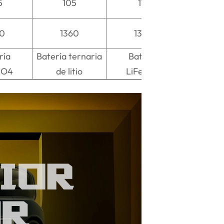
5
105
115
60
1360
1360
ría
Batería ternaria
Batería
PO4
de litio
LiFePO4