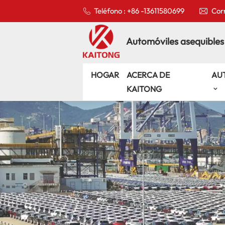
Teléfono : +86 -13611580699
Corr
Automóviles asequibles
HOGAR
ACERCA DE
AU
KAITONG