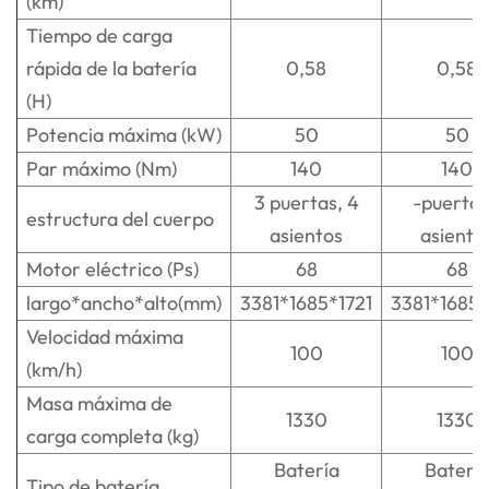
(km)
Tiempo de carga
rápida de la batería
0,58
0,58
(H)
Potencia máxima (kW)
50
50
Par máximo (Nm)
140
140
3 puertas, 4
-puerta,
estructura del cuerpo
asientos
asiento
Motor eléctrico (Ps)
68
68
largo*ancho*alto(mm)
3381*1685*1721
3381*1685*
Velocidad máxima
100
100
(km/h)
Masa máxima de
1330
1330
carga completa (kg)
Batería
Baterí
Tipo de batería