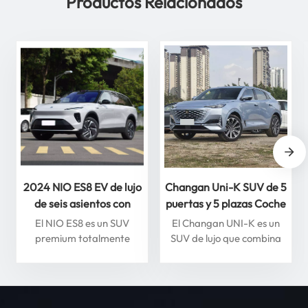
Productos Relacionados
2024 NIO ES8 EV de lujo
Changan Uni-K SUV de 5
de seis asientos con
puertas y 5 plazas Coche
conducción inteligente
de gasolina con vista
El NIO ES8 es un SUV
El Changan UNI-K es un
Vehículo de nueva
panorámica de 360
premium totalmente
SUV de lujo que combina
energía de alta calidad
grados
eléctrico que combina lujo,
un diseño moderno con
rendimiento y
tecnología avanzada.
características
Cuenta con un motor
inteligentes. Impulsado por
turboalimentado 2.0T que