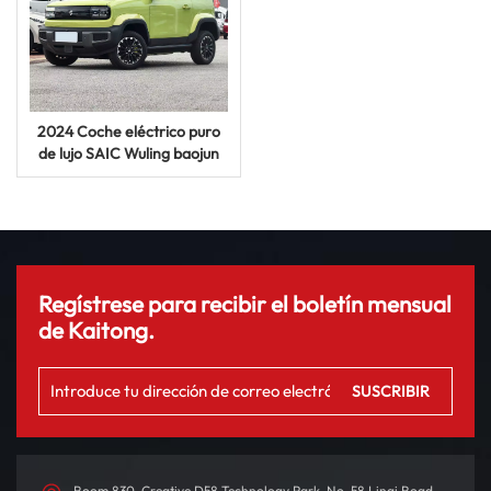
2024 Coche eléctrico puro
de lujo SAIC Wuling baojun
yueye, vehículo de nueva
energía de 620km, coche
UV automático
Regístrese para recibir el boletín mensual
de Kaitong.
Room 830, Creative D58 Technology Park, No. 58 Linqi Road,