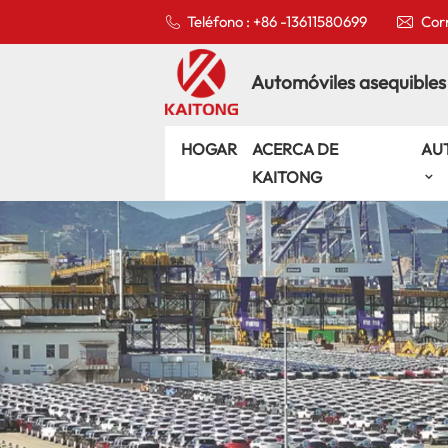
Teléfono : +86 -13611580699
Corr
Automóviles asequibles
HOGAR
ACERCA DE
AU
KAITONG