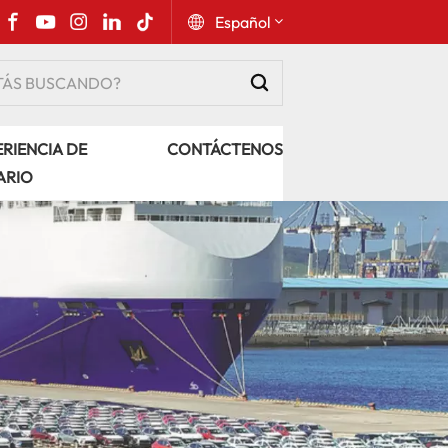
Español
English
RIENCIA DE
CONTÁCTENOS
Русский
ARIO
Español
Português
عربي
kiswahili