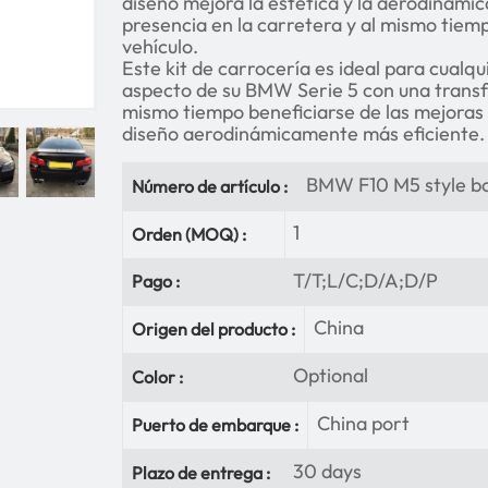
diseño mejora la estética y la aerodinámic
presencia en la carretera y al mismo tiem
vehículo.
Este kit de carrocería es ideal para cualq
aspecto de su BMW Serie 5 con una transfo
mismo tiempo beneficiarse de las mejoras
diseño aerodinámicamente más eficiente.
BMW F10 M5 style bo
Número de artículo :
1
Orden (MOQ) :
T/T;L/C;D/A;D/P
Pago :
China
Origen del producto :
Optional
Color :
China port
Puerto de embarque :
30 days
Plazo de entrega :