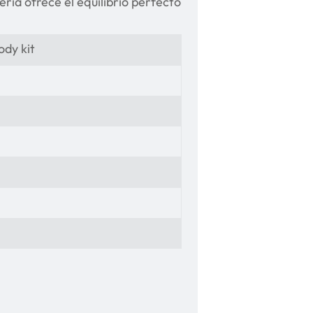
ería ofrece el equilibrio perfecto
dy kit