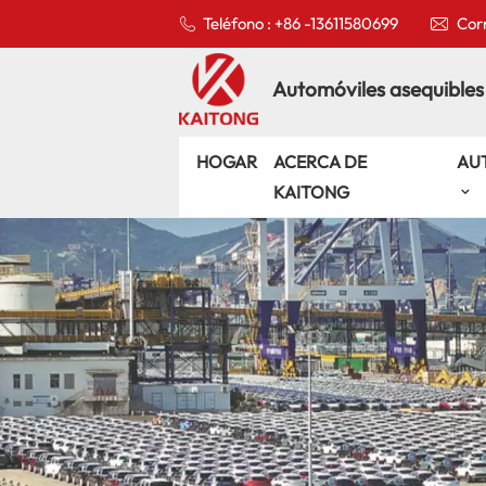
Teléfono : +86 -13611580699
Corr
Automóviles asequibles
HOGAR
ACERCA DE
AU
KAITONG