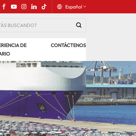
Español
English
RIENCIA DE
CONTÁCTENOS
Русский
ARIO
Español
Português
عربي
kiswahili