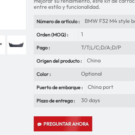
mejorar su rendimiento, este kit de carroc
entre estilo y funcionalidad.
BMW F32 M4 style bo
Número de artículo :
1
Orden (MOQ) :
T/T;L/C;D/A;D/P
Pago :
China
Origen del producto :
Optional
Color :
China port
Puerto de embarque :
30 days
Plazo de entrega :
PREGUNTAR AHORA