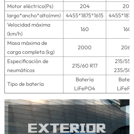
Motor eléctrico(Ps)
204
204
largo*ancho*alto(mm)
4455*1875*1615
4455*1875
Velocidad máxima
160
160
(km/h)
Masa máxima de
2000
2065
carga completa (kg)
Especificación de
215/55 
215/60 R17
neumáticos
235/50 
Batería
Baterí
Tipo de batería
LiFePO4
LiFeP