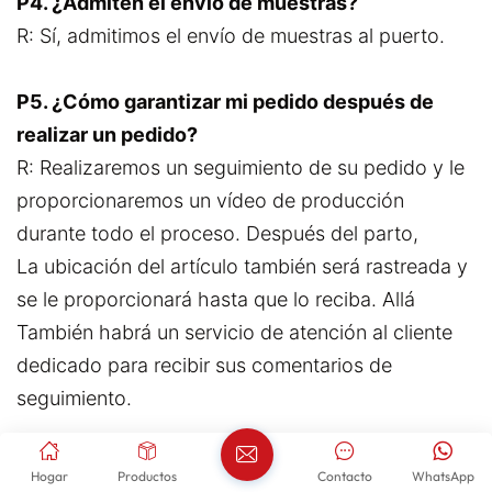
P4. ¿Admiten el envío de muestras?
R: Sí, admitimos el envío de muestras al puerto.
P5. ¿Cómo garantizar mi pedido después de
realizar un pedido?
R: Realizaremos un seguimiento de su pedido y le
proporcionaremos un vídeo de producción
durante todo el proceso. Después del parto,
La ubicación del artículo también será rastreada y
se le proporcionará hasta que lo reciba. Allá
También habrá un servicio de atención al cliente
dedicado para recibir sus comentarios de
seguimiento.
ETIQUETAS CALIENTES :
Vehículo Eléctrico BYD Yuan Plus
Hogar
Productos
Contacto
WhatsApp
BYD Yuan Plus Coche Usado