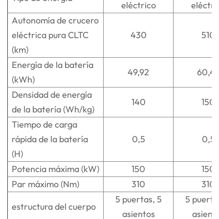
eléctrico
eléctri
Autonomía de crucero
eléctrica pura CLTC
430
510
(km)
Energía de la batería
49,92
60,4
(kWh)
Densidad de energía
140
150
de la batería (Wh/kg)
Tiempo de carga
rápida de la batería
0,5
0,5
(H)
Potencia máxima (kW)
150
150
Par máximo (Nm)
310
310
5 puertas, 5
5 puerta
estructura del cuerpo
asientos
asient