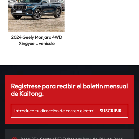
2024 Geely Monjaro 4WD
Xingyue L vehículo
todoterreno de combustible
nuevo-usado
Regístrese para recibir el boletín mensual
de Kaitong.
Room 830, Creative D58 Technology Park, No. 58 Linqi Road,