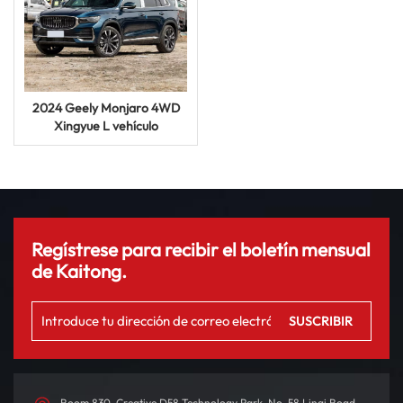
2024 Geely Monjaro 4WD
Xingyue L vehículo
todoterreno de combustible
nuevo-usado
Regístrese para recibir el boletín mensual
de Kaitong.
Room 830, Creative D58 Technology Park, No. 58 Linqi Road,