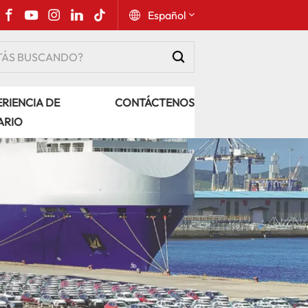
Español
English
RIENCIA DE
CONTÁCTENOS
Русский
ARIO
Español
Português
عربي
kiswahili