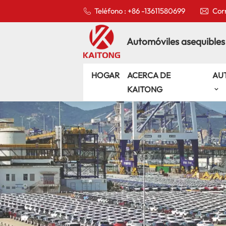
Teléfono : +86 -13611580699
Corr
Automóviles asequibles
HOGAR
ACERCA DE
AU
KAITONG