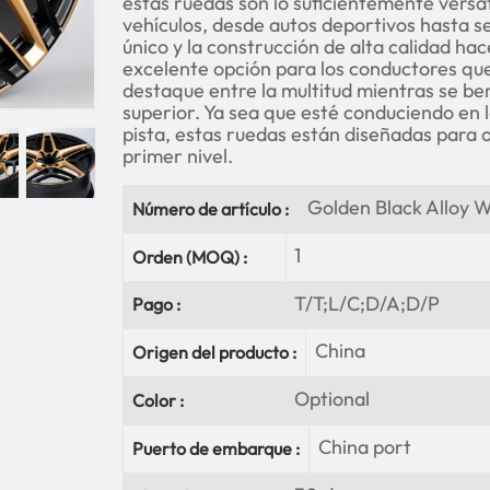
estas ruedas son lo suficientemente versá
vehículos, desde autos deportivos hasta se
único y la construcción de alta calidad ha
excelente opción para los conductores que
destaque entre la multitud mientras se be
superior. Ya sea que esté conduciendo en la
pista, estas ruedas están diseñadas para 
primer nivel.
Golden Black Alloy 
Número de artículo :
1
Orden (MOQ) :
T/T;L/C;D/A;D/P
Pago :
China
Origen del producto :
Optional
Color :
China port
Puerto de embarque :