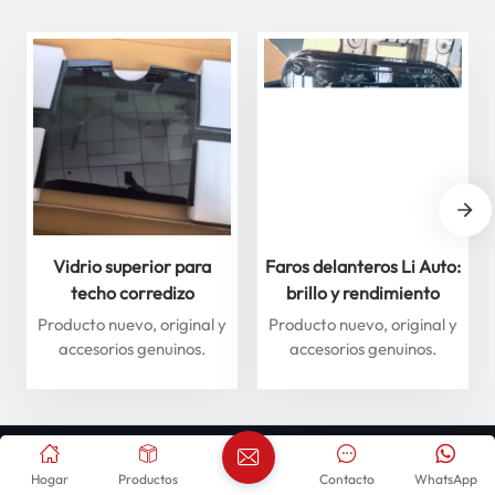
Vidrio superior para
Faros delanteros Li Auto:
techo corredizo
brillo y rendimiento
delantero y trasero para
superiores para máxima
Producto nuevo, original y
Producto nuevo, original y
Li Auto Serie L: mejore
seguridad
accesorios genuinos.
accesorios genuinos.
su experiencia de
conducción
Hogar
Productos
Contacto
WhatsApp