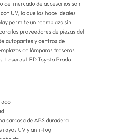
do del mercado de accesorios son
con UV, lo que las hace ideales
-play permite un reemplazo sin
 para los proveedores de piezas del
e autopartes y centros de
eemplazos de lámparas traseras
es traseras LED Toyota Prado
Prado
ad
una carcasa de ABS duradera
os rayos UV y anti-fog
o rápido