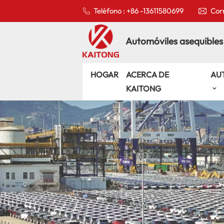
Teléfono : +86 -13611580699
Corr
Automóviles asequibles
HOGAR
ACERCA DE
AU
KAITONG