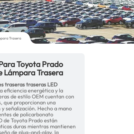
mpara Trasera
 Para Toyota Prado
e Lámpara Trasera
es traseras traseras LED
la eficiencia energética y la
seras de estilo OEM cuentan con
es, que proporcionan una
ón y señalización. Hecho a mano
lentes de policarbonato
ED de Toyota Prado están
máticas duras mientras mantienen
seño de plug-and-play, la