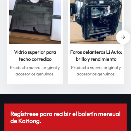
Vidrio superior para
Faros delanteros Li Auto:
techo corredizo
brillo y rendimiento
delantero y trasero para
superiores para máxima
Producto nuevo, original y
Producto nuevo, original y
Li Auto Serie L: mejore
seguridad
accesorios genuinos.
accesorios genuinos.
su experiencia de
conducción
Regístrese para recibir el boletín mensual
de Kaitong.