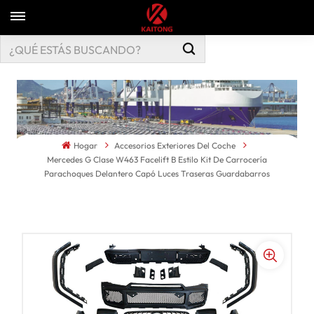
Hogar
Accesorios Exteriores Del Coche
Mercedes G Clase W463 Facelift B Estilo Kit De Carrocería
Parachoques Delantero Capó Luces Traseras Guardabarros