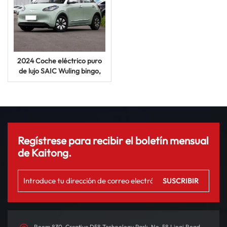
2024 Coche eléctrico puro
de lujo SAIC Wuling bingo,
vehículo de nueva energía
de 620km, coche UV
automático
Regístrese para recibir el boletín mensual
de Kaitong.
Room 830, Creative D58 Technology Park, No. 58 Linqi Road,