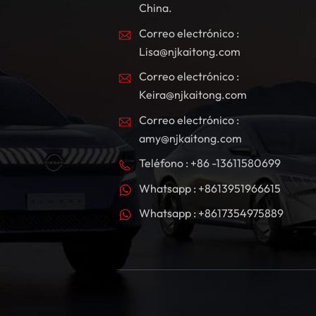
China.
Correo electrónico :
Lisa@njkaitong.com
Correo electrónico :
Keira@njkaitong.com
Correo electrónico :
amy@njkaitong.com
Teléfono : +86 -13611580699
Whatsapp : +8613951966615
Whatsapp : +8617354975889