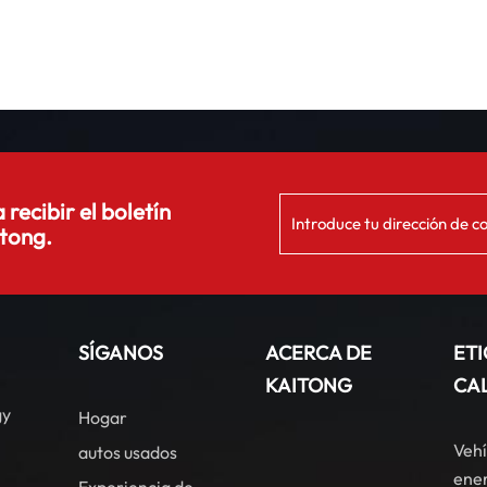
 recibir el boletín
tong.
SÍGANOS
ACERCA DE
ET
KAITONG
CA
gy
Hogar
Vehí
autos usados
ener