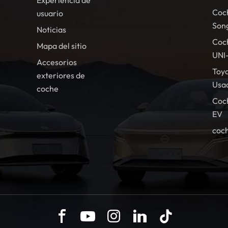
Experiencia de
Coc
usuario
Son
Noticias
Coc
Mapa del sitio
UNI
Accesorios
Toy
exteriores de
Usa
coche
Coc
EV
coch