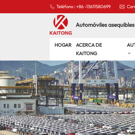
Teléfono : +86 -13611580699
Corr
Automóviles asequibles
HOGAR
ACERCA DE
AU
KAITONG