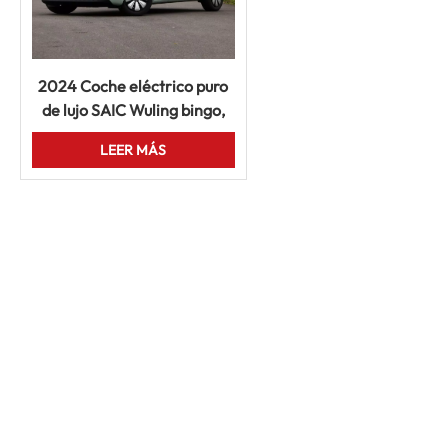
2024 Coche eléctrico puro
de lujo SAIC Wuling bingo,
vehículo de nueva energía
LEER MÁS
de 620km, coche UV
automático