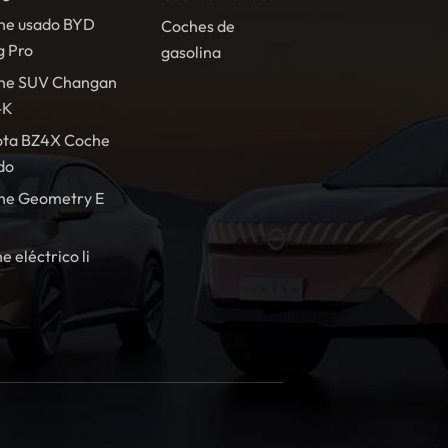
he usado BYD
Coches de
g Pro
gasolina
he SUV Changan
-K
ota BZ4X Coche
do
he Geometry E
e eléctrico li