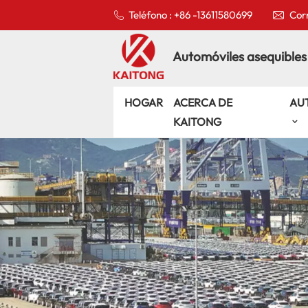
Teléfono : +86 -13611580699
Corr
Automóviles asequibles
HOGAR
ACERCA DE
AU
KAITONG