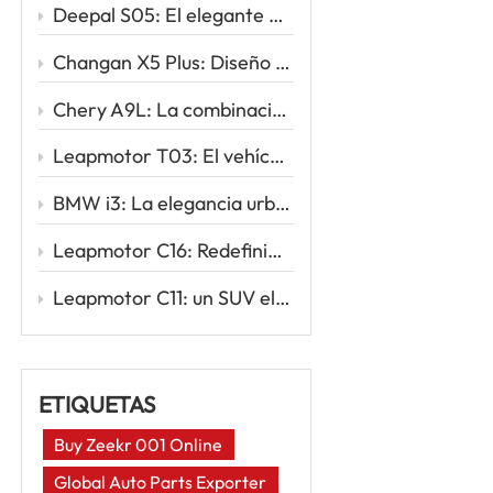
Deepal S05: El elegante SUV eléctrico que redefine la movilidad inteligente
Changan X5 Plus: Diseño deportivo, conducción potente, valor excepcional
Chery A9L: La combinación perfecta de sofisticación y rendimiento
Leapmotor T03: El vehículo eléctrico urbano inteligente para tu primer viaje eléctrico
BMW i3: La elegancia urbana se une a la innovación eléctrica
Leapmotor C16: Redefiniendo los viajes familiares con la potencia inteligente de los vehículos eléctricos
Leapmotor C11: un SUV eléctrico inteligente para la nueva era de la conducción
ETIQUETAS
Buy Zeekr 001 Online
Global Auto Parts Exporter