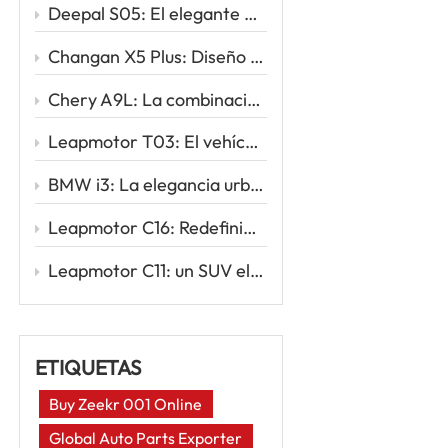
Deepal S05: El elegante SUV eléctrico que redefine la movilidad inteligente
Changan X5 Plus: Diseño deportivo, conducción potente, valor excepcional
Chery A9L: La combinación perfecta de sofisticación y rendimiento
Leapmotor T03: El vehículo eléctrico urbano inteligente para tu primer viaje eléctrico
BMW i3: La elegancia urbana se une a la innovación eléctrica
Leapmotor C16: Redefiniendo los viajes familiares con la potencia inteligente de los vehículos eléctricos
Leapmotor C11: un SUV eléctrico inteligente para la nueva era de la conducción
ETIQUETAS
Buy Zeekr 001 Online
Global Auto Parts Exporter