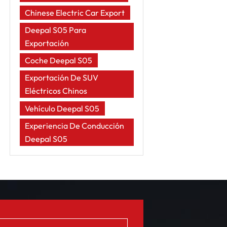
Chinese Electric Car Export
Deepal S05 Para
Exportación
Coche Deepal S05
Exportación De SUV
Eléctricos Chinos
Vehículo Deepal S05
Experiencia De Conducción
Deepal S05