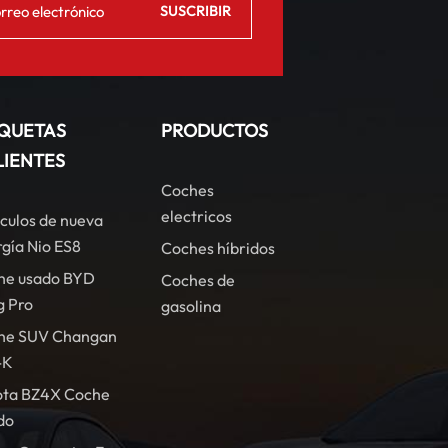
IQUETAS
PRODUCTOS
LIENTES
Coches
electricos
culos de nueva
gía Nio ES8
Coches híbridos
he usado BYD
Coches de
g Pro
gasolina
he SUV Changan
-K
ota BZ4X Coche
do