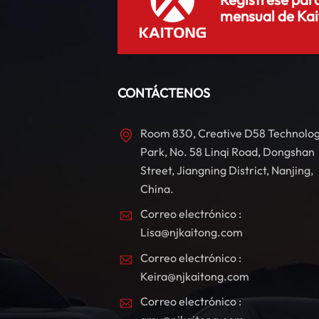
i
mensual de Kai
r
CONTÁCTENOS
d
Room 830, Creative D58 Technolo
Park, No. 58 Linqi Road, Dongshan
d
Street, Jiangning District, Nanjing,
China.
Correo electrónico :
Lisa@njkaitong.com
Correo electrónico :
Keira@njkaitong.com
Correo electrónico :