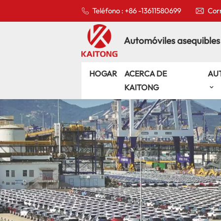
Teléfono : +86 -13611580699
Corr
Automóviles asequibles
HOGAR
ACERCA DE
AU
KAITONG