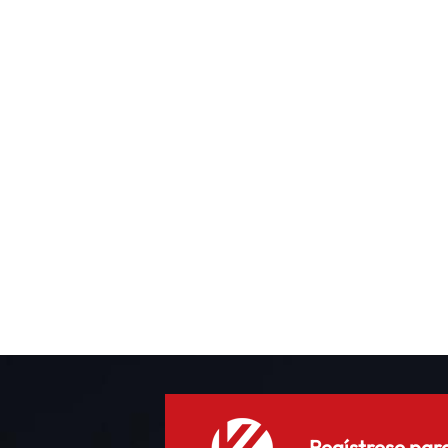
p
l
c
I
Regístrese para