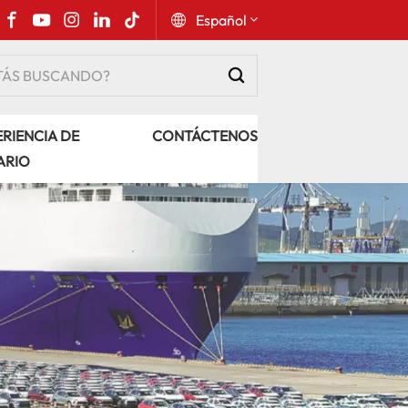
Español
English
RIENCIA DE
CONTÁCTENOS
Русский
ARIO
Español
Português
عربي
kiswahili