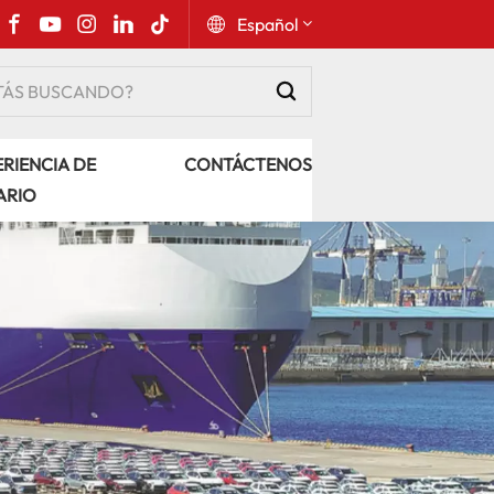
Español
English
RIENCIA DE
CONTÁCTENOS
Русский
ARIO
Español
Português
عربي
kiswahili