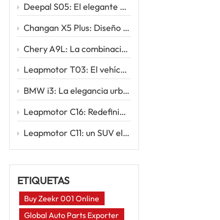
Deepal S05: El elegante SUV eléctrico que redefine la movilidad inteligente
Changan X5 Plus: Diseño deportivo, conducción potente, valor excepcional
Chery A9L: La combinación perfecta de sofisticación y rendimiento
Leapmotor T03: El vehículo eléctrico urbano inteligente para tu primer viaje eléctrico
BMW i3: La elegancia urbana se une a la innovación eléctrica
Leapmotor C16: Redefiniendo los viajes familiares con la potencia inteligente de los vehículos eléctricos
Leapmotor C11: un SUV eléctrico inteligente para la nueva era de la conducción
ETIQUETAS
Buy Zeekr 001 Online
Global Auto Parts Exporter