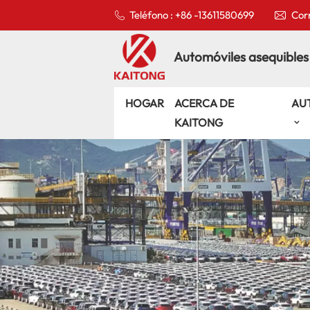
Teléfono : +86 -13611580699
Corr
Automóviles asequibles
HOGAR
ACERCA DE
AU
KAITONG