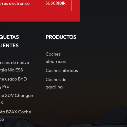
IQUETAS
PRODUCTOS
LIENTES
Coches
electricos
culos de nueva
gía Nio ES8
Coches híbridos
he usado BYD
Coches de
g Pro
gasolina
he SUV Changan
-K
ota BZ4X Coche
do