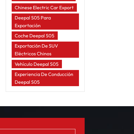
Chinese Electric Car Export
Deepal S05 Para
Exportación
Coche Deepal S05
Exportación De SUV
Eléctricos Chinos
Vehículo Deepal S05
Experiencia De Conducción
Deepal S05