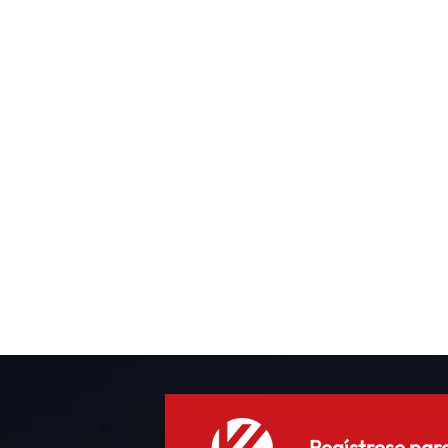
c
c
c
d
t
v
i
Regístrese para