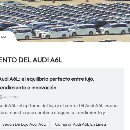
i A6L
ENTO DEL AUDI A6L
Audi A6L: el equilibrio perfecto entre lujo,
rendimiento e innovación
Jan 17, 2025
udi A6L: el epítome del lujo y el confortEl Audi A6L es una
obra maestra que combina elegancia, rendimiento y
tecnología de vanguardia. Como uno de los sedanes más
Sedán De Lujo Audi A6L
Comprar Audi A6L En Línea
emblemáticos de Audi, el A6L está diseñado para mejorar