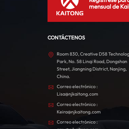
c
mensual de Kai
m
s
CONTÁCTENOS
Room 830, Creative D58 Technolo
Park, No. 58 Linqi Road, Dongshan
Street, Jiangning District, Nanjing,
c
China.
i
Correo electrónico :
Lisa@njkaitong.com
Correo electrónico :
Keira@njkaitong.com
Correo electrónico :