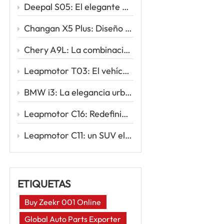
Deepal S05: El elegante SUV eléctrico que redefine la movilidad inteligente
Changan X5 Plus: Diseño deportivo, conducción potente, valor excepcional
Chery A9L: La combinación perfecta de sofisticación y rendimiento
Leapmotor T03: El vehículo eléctrico urbano inteligente para tu primer viaje eléctrico
BMW i3: La elegancia urbana se une a la innovación eléctrica
Leapmotor C16: Redefiniendo los viajes familiares con la potencia inteligente de los vehículos eléctricos
Leapmotor C11: un SUV eléctrico inteligente para la nueva era de la conducción
ETIQUETAS
Buy Zeekr 001 Online
Global Auto Parts Exporter