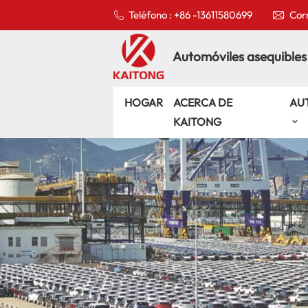
Teléfono : +86 -13611580699
Corr
Automóviles asequibles
HOGAR
ACERCA DE
AU
KAITONG