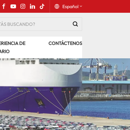
Español
English
RIENCIA DE
CONTÁCTENOS
Русский
ARIO
Español
Português
عربي
kiswahili