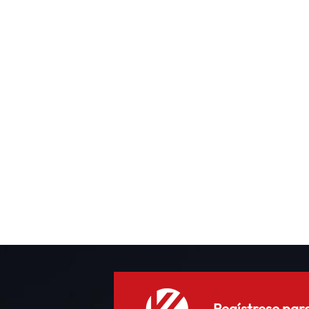
t
i
Regístrese para