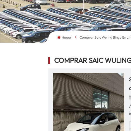
Hogar
Comprar Saic Wuling Bingo En Lí
COMPRAR SAIC WULING