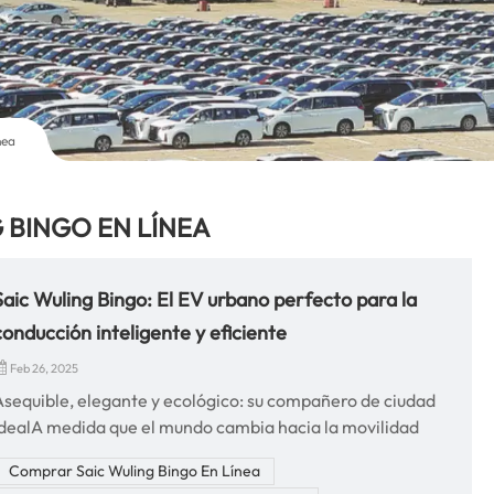
nea
 BINGO EN LÍNEA
Saic Wuling Bingo: El EV urbano perfecto para la
conducción inteligente y eficiente
Feb 26, 2025
Asequible, elegante y ecológico: su compañero de ciudad
idealA medida que el mundo cambia hacia la movilidad
sostenible, Saic Wuling Bingo emerge como un asequible,
Comprar Saic Wuling Bingo En Línea
elegante y eficiente Vehículo eléctrico (EV) personalizado