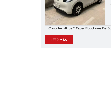
Características Y Especificaciones De S
t
LEER MÁS
y
n