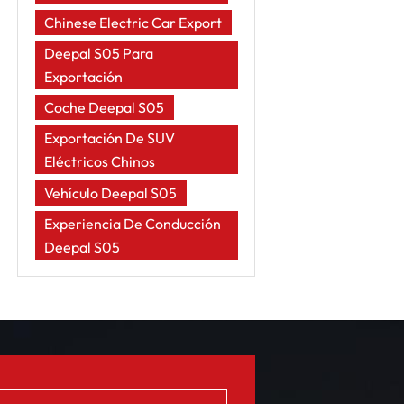
Chinese Electric Car Export
Deepal S05 Para
Exportación
Coche Deepal S05
Exportación De SUV
Eléctricos Chinos
Vehículo Deepal S05
Experiencia De Conducción
Deepal S05