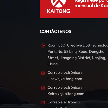
mensual de Kai
CONTÁCTENOS
Room 830, Creative D58 Technolo
Park, No. 58 Linqi Road, Dongshan
Street, Jiangning District, Nanjing,
o
China.
l
Correo electrónico :
Lisa@njkaitong.com
S
Correo electrónico :
Keira@njkaitong.com
v
Correo electrónico :