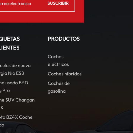
IQUETAS
PRODUCTOS
LIENTES
Coches
electricos
culos de nueva
gía Nio ES8
Coches híbridos
he usado BYD
Coches de
g Pro
gasolina
he SUV Changan
-K
ota BZ4X Coche
do