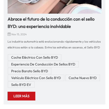
Abrace el futuro de la conducción con el sello
BYD: una experiencia inolvidable
Nov 15, 2024
La industria automotriz está evolucionando rápidamente y los vehículos
eléctricos están a la cabeza. Entre las estrellas en ascenso, el Sello BYD
se destaca como una notable combinación de tecnología, diseño y
Coche Eléctrico Con Sello BYD
placer de conducir. Después de experimentar el Sello BYD de primera
Experiencia De Conducción De Sellos BYD
mano, estoy ansioso por compartir lo que hace de este sedán eléctrico
una opción convincente para los conductores modernos que buscan
Precio Barato Sello BYD
estilo, sostenibilidad y rendimiento superior.Diseño elegante que capta
Vehículo Eléctrico Con Sello BYD
Coche Nuevo BYD
la atenciónEl BYD Seal llama inmediatamente la atención por su silueta
Sello BYD EV
elegante y aerodinámica. Las líneas fluidas y la llamativa fascia
delantera no sólo son visualmente atractivas sino que también
LEER MÁS
optimizan la aerodinámica para mejorar la eficiencia. El diseño
moderno de este automóvil refleja su espíritu innovador, lo que