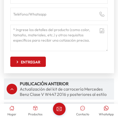
ENTREGAR
PUBLICACIÓN ANTERIOR
Actualización del kit de carrocería Mercedes
Benz Clase V W447 2016 y posteriores al estilo
Maybach
SIGUIENTE PUBLICACIÓN
Mercedes Benz Clase C W205 C63 AMG Kit de
Hogar
Productos
Contacto
WhatsApp
carrocería Rejillas de parachoques delantero