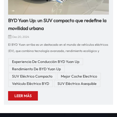
BYD Yuan Up: un SUV compacto que redefine la
movilidad urbana
Dec 20, 2024
El BYD Yuan arriba es un destacado en el mundo de vehículos eléctricos
(EV), que combina tecnología avanzada, rendimiento ecológico y
diseño moderno. Perfectamente adaptado para la conducción urbana,
Experiencia De Conducción BYD Yuan Up
el Yuan Up ofrece una combinación de comodidad, rendimiento y
Rendimiento De BYD Yuan Up
sostenibilidad. Como empresa líder con más de 10 años de experiencia
en exportación de repuestos y automóviles, estamos orgullosos de
SUV Eléctrico Compacto
Mejor Coche Electrico
ofrecer este vehículo excepcional a los mercados internacionales.
Vehículo Eléctrico BYD
SUV Eléctrico Asequible
Nuestra experiencia garantiza transacciones fluidas y productos de alta
calidad para nuestros clientes, lo que convierte al BYD Yuan Up en una
LEER MÁS
excelente opción para cualquiera que busque abrazar el futuro de la
conducción.Experiencia de conducción y rendimiento del BYD Yuan
UpCuando se trata de experiencia de conducción, el BYD Yuan Up