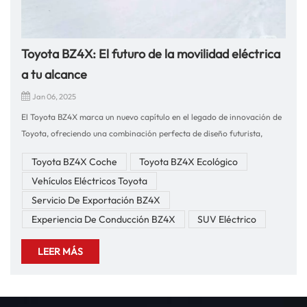
Toyota BZ4X: El futuro de la movilidad eléctrica
a tu alcance
Jan 06, 2025
El Toyota BZ4X marca un nuevo capítulo en el legado de innovación de
Toyota, ofreciendo una combinación perfecta de diseño futurista,
tecnología ecológica y rendimiento incomparable. Ya seas un conductor
Toyota BZ4X Coche
Toyota BZ4X Ecológico
urbano o un espíritu aventurero, este SUV totalmente eléctrico redefine
Vehículos Eléctricos Toyota
lo que significa conducir hacia el futuro. En nuestra empresa, con más
de una década de experiencia en la exportación de automóviles y
Servicio De Exportación BZ4X
repuestos para automóviles a nivel mundial, estamos encantados de
Experiencia De Conducción BZ4X
SUV Eléctrico
ofrecerle este vehículo excepcional.Experiencia de conducción: fluida y
avanzadaEl Toyota BZ4X ofrece una experiencia de conducción
LEER MÁS
extraordinaria que combina comodidad, potencia y tecnología de
vanguardia. Su tren motriz eléctrico proporciona una conducción suave
y silenciosa, mientras que el avanzado sistema de tracción total