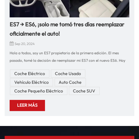
ES7 → ES6, ¡solo me tomó tres días reemplazar
oficialmente el auto!
Sep 20, 2024
Hola a todos, soy un ES7 propietario de la primera edición. El mes
pasado, tomé la decisión de reemplazar mi ES7 con el nuevo ES6. Hoy
me gustaría compartir con ustedes esta experiencia de
Coche Eléctrico
Coche Usado
reemplazo.Mejora de confort, compartir en familiaSiempre me han
Vehículo Eléctrico
Auto Coche
encantado los SUV. La suspensión neumática de mi ES7 anterior
funcionó bien en carreteras con baches, especialmente badenes en
Coche Pequeño Eléctrico
Coche SUV
zonas montañosas, lo que siempre brindó una experiencia de
LEER MÁS
conducción cómoda.Ahora me cambié al nuevo ES6 y la comodidad del
asiento del ES6 se ha llevado a un nivel superior. Elegí deliberadamente
el paquete de disfrute completo, ya sea un viaje de fin de semana o de
vacaciones, la experiencia de conducción de la familia ha mejorado
enormemente. Las funciones de masaje y ventilación de los asientos