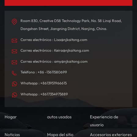
Room 830, Creative D58 Technology Park, No. 58 Linqi Road,
Dongshan Street, Jiangning District, Nanjing, China.
Correo electrónico : Lisa@njkaitong.com
Correo electrónico : Keira@njkaitong.com
Correo electrónico : amy@njkaitong.com
Teléfono : +86 -13611580699
Whatsapp : +8613951966615
Whatsapp : +8617354975889
Hogar
autos usados
Experiencia de
usuario
Noticias
Mapa del sitio
Accesorios exteriores