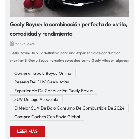
Geely Boyue: la combinación perfecta de estilo,
comodidad y rendimiento
Mar 26, 2025
Geely Boyue: tu SUV definitivo para una experiencia de conducción
premiumEl Geely Boyue, también conocido como Geely Atlas en algunos
mercados, es un SUV moderno, elegante y de gran capacidad que
Comprar Geely Boyue Online
ofrece comodidad superior, tecnología inteligente y un rendimiento de
Reseña Del SUV Geely Atlas
conducción excepcional. Ya sea que necesite un auto familiar confiable
o un SUV sofisticado para conducir en ciudad y carretera, el Boyue está
Experiencia De Conducción Geely Boyue
diseñado para satisfacer sus necesidades. En nuestra empresa, nos
SUV De Lujo Asequible
especializamos en la exportación de automóviles y autopartes de alta
El Mejor SUV De Bajo Consumo De Combustible De 2024
calidad a clientes de todo el mundo. Con más de 10 años de experiencia
Compre Coches Con Envío Global
en la industria automotriz, garantizamos una experiencia de compra
fluida y sin complicaciones. Si busca un SUV potente, tecnológico y de
LEER MÁS
bajo consumo, el Geely Boyue es su mejor opción.Experiencia de