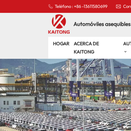
Teléfono : +86 -13611580699
Corr
Automóviles asequibles
HOGAR
ACERCA DE
AU
KAITONG