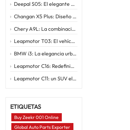
Deepal S05: El elegante SUV eléctrico que redefine la movilidad inteligente
Changan X5 Plus: Diseño deportivo, conducción potente, valor excepcional
Chery A9L: La combinación perfecta de sofisticación y rendimiento
Leapmotor T03: El vehículo eléctrico urbano inteligente para tu primer viaje eléctrico
BMW i3: La elegancia urbana se une a la innovación eléctrica
Leapmotor C16: Redefiniendo los viajes familiares con la potencia inteligente de los vehículos eléctricos
Leapmotor C11: un SUV eléctrico inteligente para la nueva era de la conducción
ETIQUETAS
Buy Zeekr 001 Online
Global Auto Parts Exporter