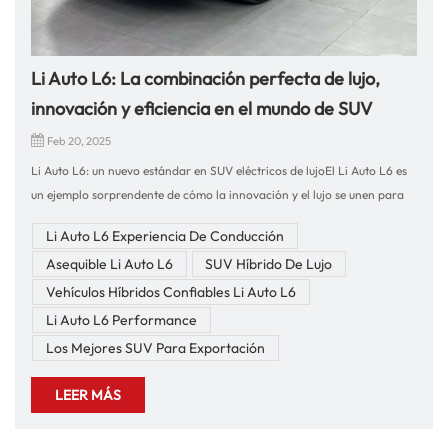
Li Auto L6: La combinación perfecta de lujo,
innovación y eficiencia en el mundo de SUV
Feb 20, 2025
Li Auto L6: un nuevo estándar en SUV eléctricos de lujoEl Li Auto L6 es
un ejemplo sorprendente de cómo la innovación y el lujo se unen para
crear un SUV eléctrico verdaderamente notable. Como parte del Li Auto
Li Auto L6 Experiencia De Conducción
Family, El L6 está diseñado para satisfacer las demandas de los
Asequible Li Auto L6
SUV Híbrido De Lujo
consumidores modernos que buscan un rendimiento de primer nivel,
tecnología de vanguardia y una experiencia de manejo incomparable.
Vehículos Híbridos Confiables Li Auto L6
Ya sea que viaje por la ciudad o se esté embarcando en un largo viaje
Li Auto L6 Performance
por carretera, el Li Auto L6 promete entregar en todos los
Los Mejores SUV Para Exportación
aspectos.Experiencia de conducción: poder sin esfuerzo y manejo
suaveCuando se trata de conducir, el Li Auto L6 sobresale en el
LEER MÁS
rendimiento. Impulsado por la tecnología híbrida avanzada, el L6 está
equipado con un motor turboalimentado de 2.0L combinado con un